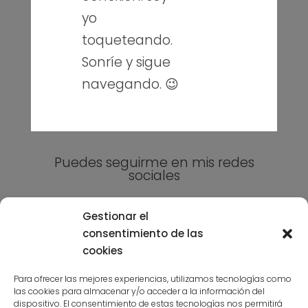
yo
toqueteando.
Sonríe y sigue
Sobre mí
navegando. 😉
Blog
Contacto
Puedes seguirme en mis redes
sociales
Gestionar el
consentimiento de las
cookies
Para ofrecer las mejores experiencias, utilizamos tecnologías como
las cookies para almacenar y/o acceder a la información del
Suscríbete a la niusleter aquí
dispositivo. El consentimiento de estas tecnologías nos permitirá