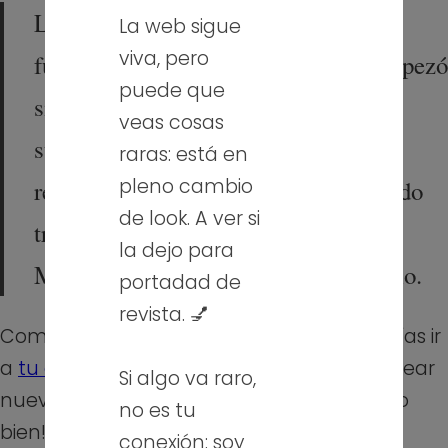
La empresa «Mariscos Recio» fue
La web sigue
viva, pero
fundada por Antonio Recio Mata. Empezó
puede que
siendo una pequeña empresa que
veas cosas
suministraba marisco a hoteles y
raras: está en
pleno cambio
restaurantes, pero poco a poco se ha ido
de look. A ver si
transformando en un gran imperio.
la dejo para
Mariscos Recio, el mar al mejor precio.
portadad de
revista. 💅
Como nuevo usuario de WordPress, deberías ir
a
tu escritorio
para borrar esta página y crear
Si algo va raro,
nuevas páginas para tu contenido. ¡Pásalo
no es tu
bien!
conexión: soy