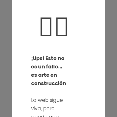
🤦‍♀️
¡Ups! Esto no
es un fallo…
es arte en
construcción
La web sigue
viva, pero
puede que