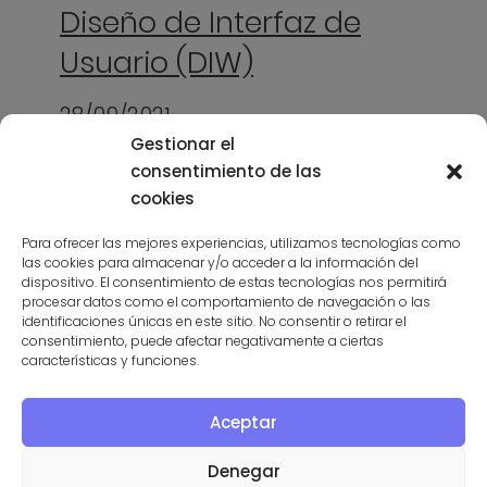
Diseño de Interfaz de
Usuario (DIW)
28/09/2021
Gestionar el
consentimiento de las
cookies
Para ofrecer las mejores experiencias, utilizamos tecnologías como
las cookies para almacenar y/o acceder a la información del
dispositivo. El consentimiento de estas tecnologías nos permitirá
procesar datos como el comportamiento de navegación o las
identificaciones únicas en este sitio. No consentir o retirar el
consentimiento, puede afectar negativamente a ciertas
características y funciones.
Comprando por Internet I:
Aceptar
consejos
Denegar