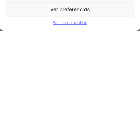
06/06/2016
Ver preferencias
Política de cookies
Historia de la informática –
Presentación en Prezi
12/11/2012