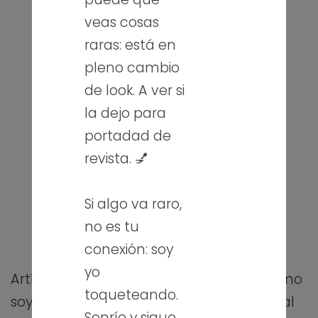
veas cosas
raras: está en
pleno cambio
de look. A ver si
la dejo para
portadad de
revista. 💅
Si algo va raro,
no es tu
conexión: soy
yo
Artículo de marzo de la sección: «Sin TIC no
toqueteando.
soy n@d@», de la
Revista Digital
del portal
Sonríe y sigue