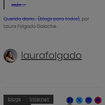
más…
Querido diario… (blogs para todos)
, por
Laura Folgado Galache.
laurafolgado
blogs
Internet