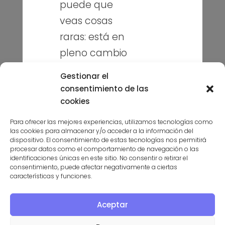
Contacto
puede que
veas cosas
raras: está en
Puedes seguirme en mis redes
sociales
pleno cambio
de look. A ver si
Gestionar el
la dejo para
consentimiento de las
portadad de
cookies
revista. 💅
Para ofrecer las mejores experiencias, utilizamos tecnologías como
las cookies para almacenar y/o acceder a la información del
Suscríbete a la niusleter aquí
dispositivo. El consentimiento de estas tecnologías nos permitirá
Si algo va raro,
procesar datos como el comportamiento de navegación o las
identificaciones únicas en este sitio. No consentir o retirar el
no es tu
consentimiento, puede afectar negativamente a ciertas
características y funciones.
conexión: soy
yo
Aceptar
PROGRAMA KIT DIGITAL COFINANCIADO POR LOS FONDOS
toqueteando.
NEXT GENERATION (UE) DEL MECANISMO DE RECUPERACIÓN Y