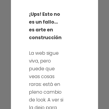
¡Ups! Esto no
es un fallo…
es arte en
construcción
La web sigue
viva, pero
puede que
veas cosas
raras: está en
Publicada el: 14/02/2022
pleno cambio
de look. A ver si
Descargando vídeos de Youtube
sin instalar programas
la dejo para