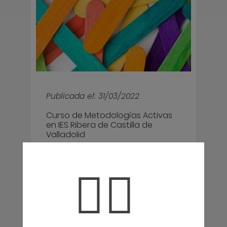
Publicada el: 31/03/2022
Curso de Metodologías Activas
en IES Ribera de Castilla de
Valladolid
A mediados de marzo tuve
el placer de impartir un
🤦‍♀️
curso de 4 sesiones sobre
Metodologías Activas para
el IES…
Leer más