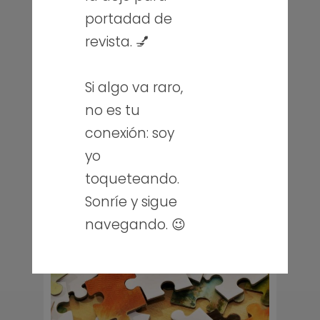
Seguro que más de una
portadad de
vez has necesitado
revista. 💅
disponer de vídeos de
Youtube offline para hacer
tu propio montaje o…
Si algo va raro,
Leer más
no es tu
conexión: soy
yo
toqueteando.
Sonríe y sigue
navegando. 😉