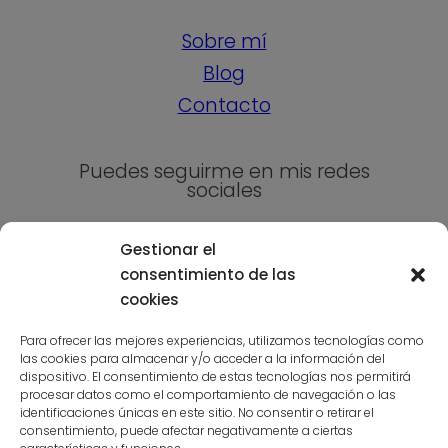
Sobre mí
Blog
Contacto
Puedes seguirme en mis redes
sociales
Gestionar el
consentimiento de las
cookies
Para ofrecer las mejores experiencias, utilizamos tecnologías como
las cookies para almacenar y/o acceder a la información del
Suscríbete a la niusleter aquí
dispositivo. El consentimiento de estas tecnologías nos permitirá
procesar datos como el comportamiento de navegación o las
identificaciones únicas en este sitio. No consentir o retirar el
consentimiento, puede afectar negativamente a ciertas