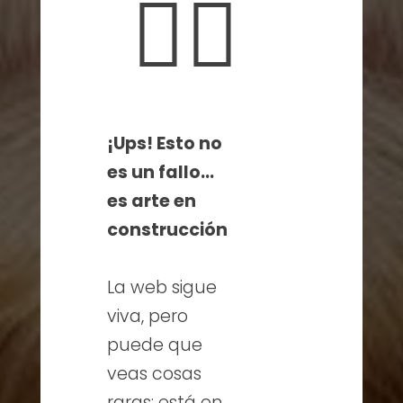
🤦‍♀️
¡Ups! Esto no
es un fallo…
es arte en
construcción
La web sigue
viva, pero
puede que
veas cosas
raras: está en