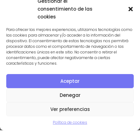
Gestionar el
consentimiento de las
cookies
Para ofrecer las mejores experiencias, utilizamos tecnologías como
las cookies para almacenar y/o acceder a la información del
dispositivo. El consentimiento de estas tecnologías nos permitirá
procesar datos como el comportamiento de navegación o las
identificaciones únicas en este sitio. No consentir o retirar el
consentimiento, puede afectar negativamente a ciertas
características y funciones.
Aceptar
Tratamiento de residuos
informáticos – Presentación
Denegar
en Prezi
Ver preferencias
17/04/2013
Política de cookies