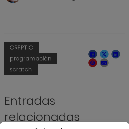
CRFPTIC
programación
scratch
Entradas
relacionadas