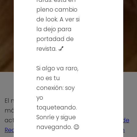
pleno cambio
de look. A ver si
la dejo para
portadad de
revista. 💅
Si algo va raro,
no es tu
conexión: soy
yo
El mes pasado concluimos una edición
toqueteando.
más del curso «Programar y hacer
Sonríe y sigue
actividades con Scratch 3.0» del
Centro de
navegando. 😉
Recursos del Profesorado y Formación en