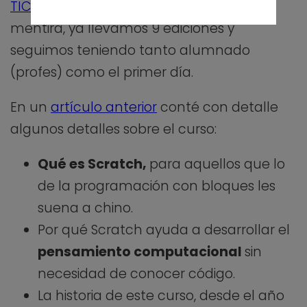
TIC
de Castilla y León. Aunque parezca
mentira, ya llevamos 9 ediciones y
seguimos teniendo tanto alumnado
(profes) como el primer día.
En un
artículo anterior
conté con detalle
algunos detalles sobre el curso:
Qué es Scratch,
para aquellos que lo
de la programación con bloques les
suena a chino.
Por qué Scratch ayuda a desarrollar el
pensamiento computacional
sin
necesidad de conocer código.
La historia de este curso, desde el año