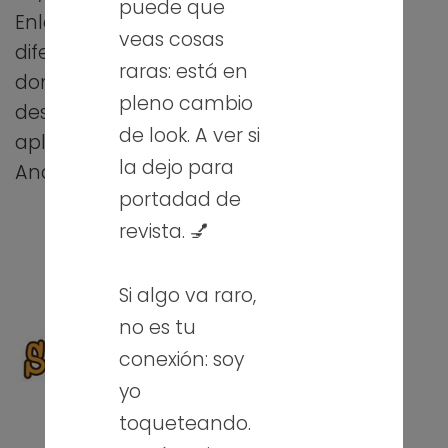
puede que
Code.org: ¡Es la hora
Enlaces de
de programar!
veas cosas
diferentes páginas
06/04/2015
raras: está en
donde aprender a
Artículo de abril
pleno cambio
desarrollar
de 2015. “Sin TIC no
de look. A ver si
aplicaciones con
soy n@d@”,
la dejo para
Android.
Revista Digital del
portadad de
portal de
revista. 💅
Educación de
Castilla y León…
Si algo va raro,
no es tu
conexión: soy
Curso de jQuery en
Valladolid
yo
01/07/2013
toqueteando.
Durante esta