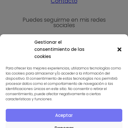
Contacto
Puedes seguirme en mis redes
sociales
Gestionar el
consentimiento de las
cookies
Para ofrecer las mejores experiencias, utilizamos tecnologías como
las cookies para almacenar y/o acceder a la información del
Suscríbete a la niusleter aquí
dispositivo. El consentimiento de estas tecnologías nos permitirá
procesar datos como el comportamiento de navegación o las
identificaciones únicas en este sitio. No consentir o retirar el
consentimiento, puede afectar negativamente a ciertas
características y funciones.
Aceptar
PROGRAMA KIT DIGITAL COFINANCIADO POR LOS FONDOS
NEXT GENERATION (UE) DEL MECANISMO DE RECUPERACIÓN Y