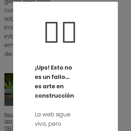
genial idea para
continua en
curar contenidos,
proyectos Java…
🤦‍♀️
sobre todo
imágenes,
infografías, etc. Sin
embargo, no solo
de…
¡Ups! Esto no
es un fallo…
es arte en
construcción
La web sigue
Recursos para
aprender Android
viva, pero
08/09/2015