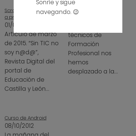
Sonríe y sigue
primera semana
Scratch: aprendiendo
navegando. 😉
de julio, un grupo
a programar
01/03/2015
de 16 profesores
Artículo de marzo
técnicos de
de 2015. “Sin TIC no
Formación
soy n@d@”,
Profesional nos
Revista Digital del
hemos
portal de
desplazado a la…
Educación de
Castilla y León…
Curso de Android
08/10/2012
La mañana del