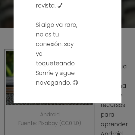
revista. 💅
Si algo va raro,
no es tu
conexión: soy
yo
A
toqueteando.
continua
Sonríe y sigue
ción os
navegando. 😉
dejo una
serie de
recursos
para
Android
Fuente: Pixabay (CC0 1.0)
aprender
Android…