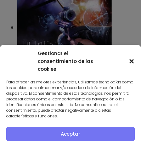
Gestionar el
consentimiento de las
Realidad virtual III: Apps para
cookies
crear y disfrutar
Para ofrecer las mejores experiencias, utilizamos tecnologías como
las cookies para almacenar y/o acceder a la información del
dispositivo. El consentimiento de estas tecnologías nos permitirá
06/05/2016
procesar datos como el comportamiento de navegación o las
identificaciones únicas en este sitio. No consentir o retirar el
consentimiento, puede afectar negativamente a ciertas
características y funciones.
Aceptar