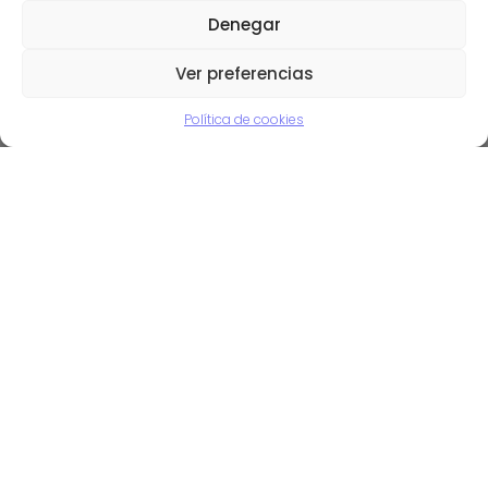
Denegar
Ver preferencias
Política de cookies
Miniordenadores por menos
de 40€: Raspberry Pi
01/05/2015
Deja el primer