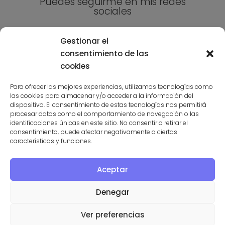
Puedes seguirme en mis redes
sociales
Gestionar el
consentimiento de las
cookies
Para ofrecer las mejores experiencias, utilizamos tecnologías como
las cookies para almacenar y/o acceder a la información del
Suscríbete a la niusleter aquí
dispositivo. El consentimiento de estas tecnologías nos permitirá
procesar datos como el comportamiento de navegación o las
identificaciones únicas en este sitio. No consentir o retirar el
consentimiento, puede afectar negativamente a ciertas
características y funciones.
Aceptar
PROGRAMA KIT DIGITAL COFINANCIADO POR LOS FONDOS
NEXT GENERATION (UE) DEL MECANISMO DE RECUPERACIÓN Y
Denegar
RESILENCIA
Ver preferencias