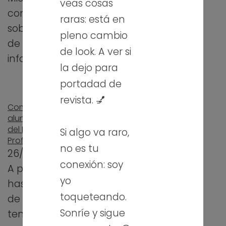
veas cosas
Gestión Logística
con la unidad 8
raras: está en
basado en los
sobre tratamiento
pleno cambio
contenidos del…
de residuos
de look. A ver si
informáticos. Esta…
la dejo para
portadad de
revista. 💅
Comienzan los
alumnos de prácticas
del Máster de
Si algo va raro,
Profesorado
no es tu
26/02/2013
conexión: soy
A partir de hoy y
Historia de la
yo
hasta comienzos
informática –
toqueteando.
Presentación en Prezi
de mayo
12/11/2012
Sonríe y sigue
tendremos la