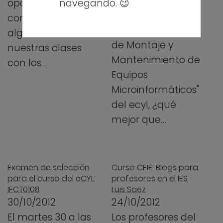
Para comenzar el
navegando. 😉
oportunidad de
curso de "Auxiliar
compartir
de Operaciones
algunas de
de Montaje y
nuestras clases
Mantenimiento de
con los…
Equipos
Microinformáticos"
del ecyl, ¿qué
mejor que…
Examen de selección
Curso CFIE: Blogs para
para el curso del eCYL:
profesores en el IES
IFCT0108
Luis Saez
30/10/2012
24/10/2012
El martes 30 a las
Los profesores del