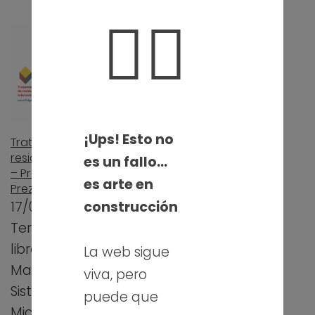
🤦‍♀️
¡Ups! Esto no
Tratamiento de
Gestión logística –
residuos informáticos
Presentación en Prezi
es un fallo…
– Presentación en
10/04/2013
es arte en
Prezi
Comenzamos la
construcción
17/04/2013
unidad 7 de
Terminamos el
Mantenimiento de
libro de texto de
La web sigue
Sistemas
Mantenimiento de
viva, pero
Micronformáticos
Sistemas
puede que
con un Prezi sobre
Microinformáticos