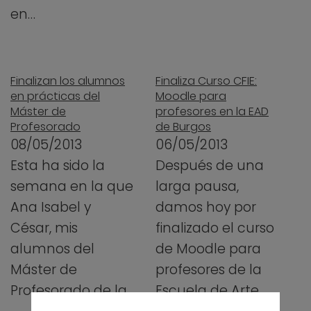
en…
Finalizan los alumnos
Finaliza Curso CFIE:
en prácticas del
Moodle para
Máster de
profesores en la EAD
Profesorado
de Burgos
08/05/2013
06/05/2013
Esta ha sido la
Después de una
semana en la que
larga pausa,
Ana Isabel y
damos hoy por
César, mis
finalizado el curso
alumnos del
de Moodle para
Máster de
profesores de la
Profesorado de la…
Escuela de Arte…