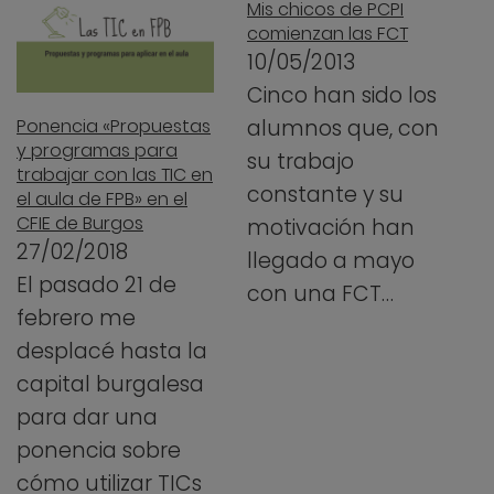
Mis chicos de PCPI
comienzan las FCT
10/05/2013
Cinco han sido los
alumnos que, con
Ponencia «Propuestas
y programas para
su trabajo
trabajar con las TIC en
constante y su
el aula de FPB» en el
CFIE de Burgos
motivación han
27/02/2018
llegado a mayo
El pasado 21 de
con una FCT…
febrero me
desplacé hasta la
capital burgalesa
para dar una
ponencia sobre
cómo utilizar TICs