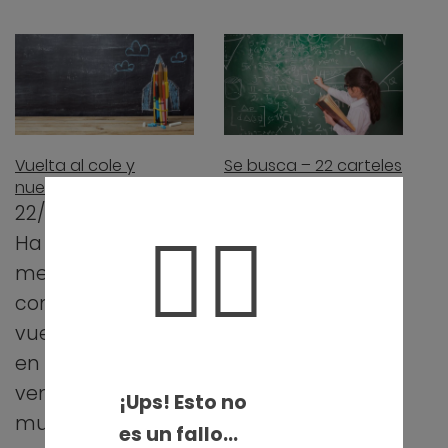
Vuelta al cole y
Se busca – 22 carteles
nuevos retos
sobre mujeres
relevantes en ramas
22/09/2021
🤦‍♀️
de la FP
Ha pasado casi un
09/03/2020
mes desde que
Como ya
comenzó "la
comenté en el
vuelta al cole". Y
artículo Mujer
en mi caso ha
tenías que ser:
venido con
¡Ups! Esto no
ocho carteles
muchos…
es un fallo…
sobre mujeres