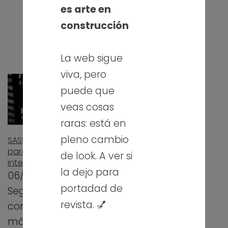
es arte en
tecnólogas, el
pasado curso
construcción
elaboré estos…
La web sigue
viva, pero
puede que
veas cosas
raras: está en
pleno cambio
SASS – Presentación
Guía de estilos web –
para diseño de
Presentación para
de look. A ver si
interfaces web
Diseño de interfaces
la dejo para
web
06/03/2020
25/10/2019
portadad de
Seguimos con los
Uno de los
revista. 💅
contenidos del
contenidos del
módulo de Diseño