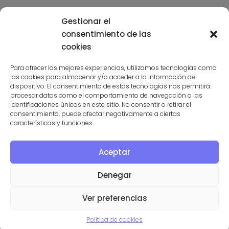
Gestionar el
consentimiento de las
cookies
Para ofrecer las mejores experiencias, utilizamos tecnologías como
las cookies para almacenar y/o acceder a la información del
Suscríbete a la niusleter aquí
dispositivo. El consentimiento de estas tecnologías nos permitirá
procesar datos como el comportamiento de navegación o las
identificaciones únicas en este sitio. No consentir o retirar el
consentimiento, puede afectar negativamente a ciertas
características y funciones.
Aceptar
PROGRAMA KIT DIGITAL COFINANCIADO POR LOS FONDOS
NEXT GENERATION (UE) DEL MECANISMO DE RECUPERACIÓN Y
Denegar
RESILENCIA
Ver preferencias
Política de cookies