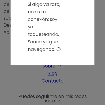
módulo de Diseño
de interfaces web
Si algo va raro,
de interfaces web
del ciclo de grado
no es tu
del ciclo de grado
superior de
conexión: soy
superior de
Desarrollo de
yo
Desarrollo de
Aplicaciones…
toqueteando.
Aplicaciones…
Sonríe y sigue
navegando. 😉
Sobre mí
Blog
Contacto
Puedes seguirme en mis redes
sociales