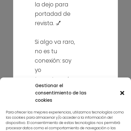
la dejo para
portadad de
revista. 💅
Sobre mí
Blog
Si algo va raro,
Contacto
no es tu
conexión: soy
Puedes seguirme en mis redes
sociales
yo
toqueteando.
Gestionar el
Sonríe y sigue
consentimiento de las
navegando. 😉
cookies
Para ofrecer las mejores experiencias, utilizamos tecnologías como
las cookies para almacenar y/o acceder a la información del
Suscríbete a la niusleter aquí
dispositivo. El consentimiento de estas tecnologías nos permitirá
procesar datos como el comportamiento de navegación o las