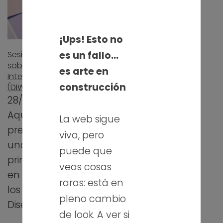
¡Ups! Esto no
Sesión completa
es un fallo…
sobre Diseño de
es arte en
Interfaz de Usuario
construcción
(DIW)
28/09/2021
Aquí os traigo la
La web sigue
presentación de
viva, pero
una de las
puede que
primeras sesiones
veas cosas
en la que explico
raras: está en
los conceptos de
pleno cambio
Diseño de…
de look. A ver si