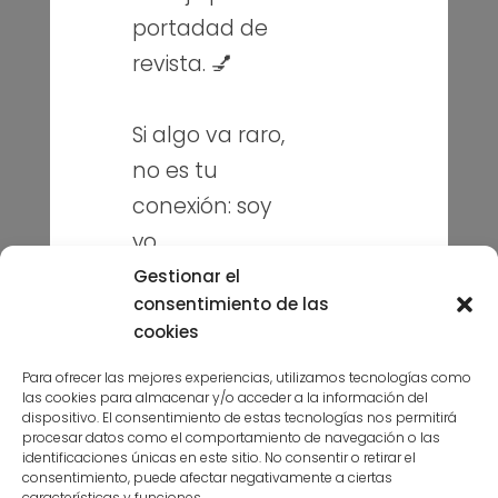
portadad de
Sobre mí
revista. 💅
Blog
Contacto
Si algo va raro,
no es tu
Puedes seguirme en mis redes
conexión: soy
sociales
yo
toqueteando.
Gestionar el
consentimiento de las
Sonríe y sigue
cookies
navegando. 😉
Para ofrecer las mejores experiencias, utilizamos tecnologías como
las cookies para almacenar y/o acceder a la información del
Suscríbete a la niusleter aquí
dispositivo. El consentimiento de estas tecnologías nos permitirá
procesar datos como el comportamiento de navegación o las
identificaciones únicas en este sitio. No consentir o retirar el
consentimiento, puede afectar negativamente a ciertas
características y funciones.