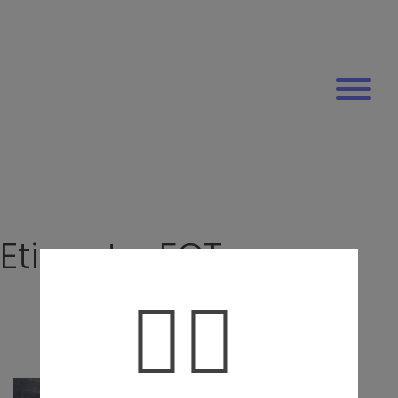
Etiqueta:
FCT
🤦‍♀️