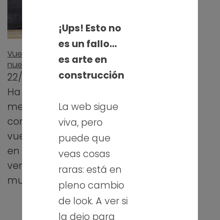
¡Ups! Esto no
es un fallo…
Vuelta al cole y
es arte en
nuevos retos
construcción
22/09/2021
Ha pasado casi un
mes desde que
La web sigue
comenzó "la
viva, pero
vuelta al cole". Y
puede que
en mi caso ha
veas cosas
venido con
raras: está en
muchos…
pleno cambio
de look. A ver si
la dejo para