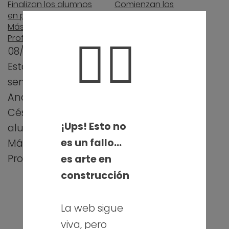
Finalizan los alumnos
Comienzan los
en prácticas del
alumnos de prácticas
Máster de
del Máster de
🤦‍♀️
Profesorado
Profesorado
08/05/2013
26/02/2013
Esta ha sido la
A partir de hoy y
semana en la que
hasta comienzos
Ana Isabel y
de mayo
César, mis
tendremos la
¡Ups! Esto no
alumnos del
oportunidad de
es un fallo…
Máster de
compartir
Profesorado de la…
algunas de
es arte en
nuestras clases
construcción
con los…
La web sigue
viva, pero