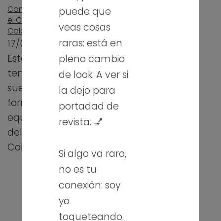
Comienzo de curso en
puede que
el C.E.F.P. Juan de
veas cosas
Colonia (Burgos)
raras: está en
17/09/2012
Este curso he
pleno cambio
tenido la gran
de look. A ver si
suerte de poder
la dejo para
formar parte del
portadad de
equipo docente
revista. 💅
del C.E.F.P. Juan de
Colonia de…
Si algo va raro,
no es tu
conexión: soy
yo
Sobre mí
toqueteando.