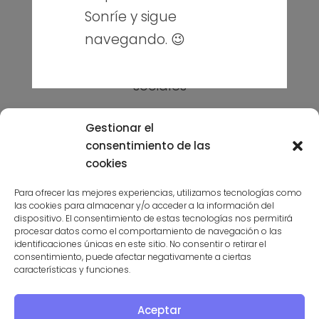
Blog
Sonríe y sigue
Contacto
navegando. 😉
Puedes seguirme en mis redes
sociales
Gestionar el
consentimiento de las
cookies
Para ofrecer las mejores experiencias, utilizamos tecnologías como
las cookies para almacenar y/o acceder a la información del
Suscríbete a la niusleter aquí
dispositivo. El consentimiento de estas tecnologías nos permitirá
procesar datos como el comportamiento de navegación o las
identificaciones únicas en este sitio. No consentir o retirar el
consentimiento, puede afectar negativamente a ciertas
características y funciones.
Aceptar
PROGRAMA KIT DIGITAL COFINANCIADO POR LOS FONDOS