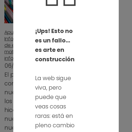
¡Ups! Esto no
Apuntes FP
Informática, una web
es un fallo…
de enlaces a
es arte en
materiales de
informática
construcción
06/09/2019
El pasado lunes
La web sigue
comenzó un
viva, pero
nuevo curso para
puede que
los profes. Yo lo
veas cosas
hice en un centro
raras: está en
nuevo, con
pleno cambio
nuevos