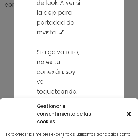
de look. A ver si
compañeros…
la dejo para
portadad de
revista. 💅
Sobre mí
Blog
Si algo va raro,
Contacto
no es tu
conexión: soy
yo
Puedes seguirme en mis redes
sociales
toqueteando.
Sonríe y sigue
Gestionar el
navegando. 😉
consentimiento de las
cookies
Para ofrecer las mejores experiencias, utilizamos tecnologías como