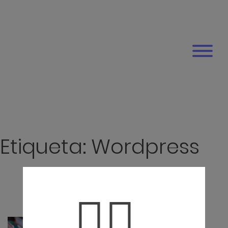
Etiqueta:
Wordpress
🤦‍♀️