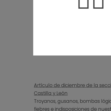
🤦‍♀️
Artículo de diciembre de la secci
Castilla y León
Troyanos, gusanos, bombas lógi
fiebres e indisposiciones de nue