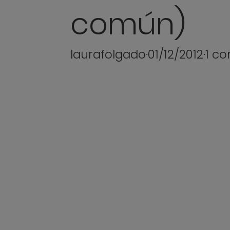
común)
laurafolgado
·
01/12/2012
·
1 c