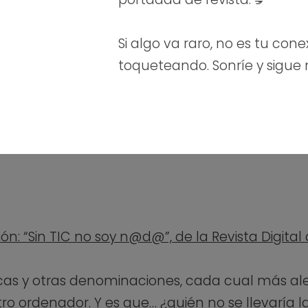
Si algo va raro, no es tu cone
toqueteando. Sonríe y sigue
ón: “Sin TIC no soy n@d@”, de la Revista Digita
cas y otras denominaciones, cada cual más al
stro ordenador. Y es que… ¿quién no se llevaría 