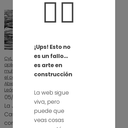
🤦‍♀️
¡Ups! Esto no
es un fallo…
CyL digital, una
es arte en
aplicación
multiplataforma para
construcción
el concurso de Datos
Abiertos de Castilla y
León
La web sigue
05/04/2019
viva, pero
La Junta de
puede que
Castilla y León ha
veas cosas
convocado por