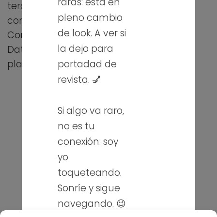
raras: está en
tercer año
pleno cambio
consecutivo el III
de look. A ver si
Concurso de
la dejo para
Datos Abiertos. El
portadad de
plazo…
revista. 💅
Si algo va raro,
Sobre mí
no es tu
Blog
conexión: soy
Contacto
yo
toqueteando.
Puedes seguirme en mis redes
Sonríe y sigue
sociales
navegando. 😉