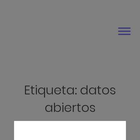
Etiqueta:
datos
abiertos