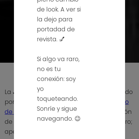
de look. A ver si
la dejo para
portadad de
revista. 💅
Si algo va raro,
no es tu
conexión: soy
yo
La
Junta de Castilla y León
ha convocado
toqueteando.
por tercer año consecutivo el
III Concurso
Sonríe y sigue
de Datos Abiertos.
El plazo de presentación
navegando. 😉
de candidaturas finalizaba el 10 de febrero;
apenas 10 días antes le comenté a mi