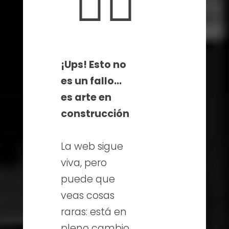
🤦‍♀️
¡Ups! Esto no
es un fallo…
es arte en
construcción
La web sigue
viva, pero
puede que
veas cosas
raras: está en
pleno cambio