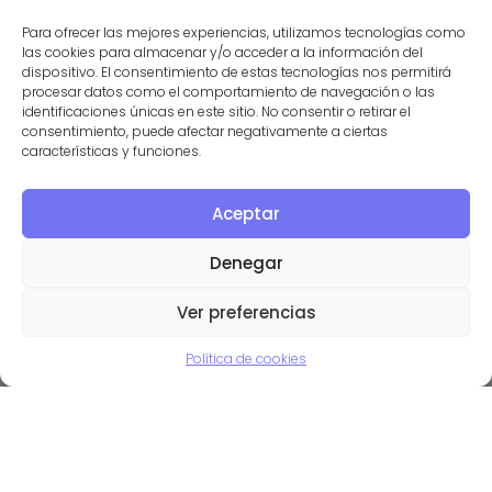
Para ofrecer las mejores experiencias, utilizamos tecnologías como
las cookies para almacenar y/o acceder a la información del
dispositivo. El consentimiento de estas tecnologías nos permitirá
procesar datos como el comportamiento de navegación o las
identificaciones únicas en este sitio. No consentir o retirar el
consentimiento, puede afectar negativamente a ciertas
Se busca – 22 carteles sobre
características y funciones.
mujeres relevantes en
Aceptar
ramas de la FP
Denegar
09/03/2020
Ver preferencias
Política de cookies