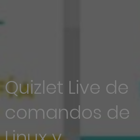
Quizlet Live de
comandos de
Linux y