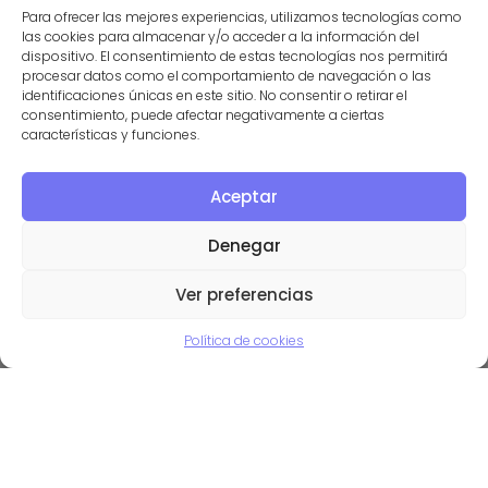
Para ofrecer las mejores experiencias, utilizamos tecnologías como
que a mi «cuadrilla» -como yo les llamo- le
las cookies para almacenar y/o acceder a la información del
dispositivo. El consentimiento de estas tecnologías nos permitirá
encantó. ¡Me confesaron que les gustó
procesar datos como el comportamiento de navegación o las
mucho más que Kahoot!
identificaciones únicas en este sitio. No consentir o retirar el
consentimiento, puede afectar negativamente a ciertas
características y funciones.
Así que aquí tenéis el
Quizlet con los 57
comandos de ambos sistemas operativos
.
Aceptar
¡Ya me contaréis vuestra experiencia si lo
Denegar
ponéis en práctica!
Ver preferencias
Política de cookies
laurafolgado