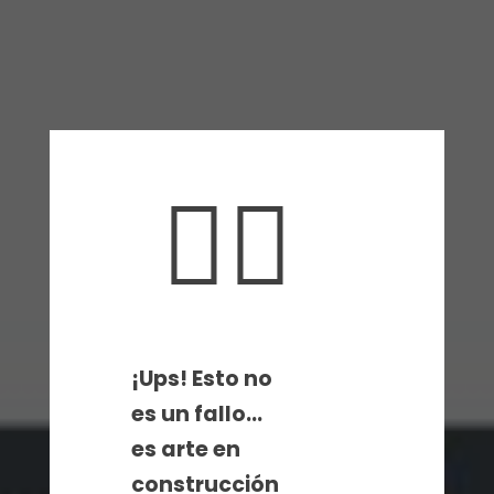
🤦‍♀️
¡Ups! Esto no
es un fallo…
es arte en
construcción