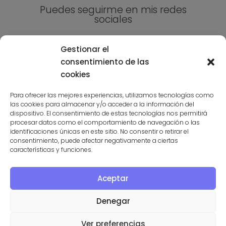
Puedes seguirme en mis redes
sociales
Gestionar el
consentimiento de las
cookies
Para ofrecer las mejores experiencias, utilizamos tecnologías como
las cookies para almacenar y/o acceder a la información del
Suscríbete a la niusleter aquí
dispositivo. El consentimiento de estas tecnologías nos permitirá
procesar datos como el comportamiento de navegación o las
identificaciones únicas en este sitio. No consentir o retirar el
consentimiento, puede afectar negativamente a ciertas
características y funciones.
Aceptar
PROGRAMA KIT DIGITAL COFINANCIADO POR LOS FONDOS
NEXT GENERATION (UE) DEL MECANISMO DE RECUPERACIÓN Y
Denegar
RESILENCIA
Ver preferencias