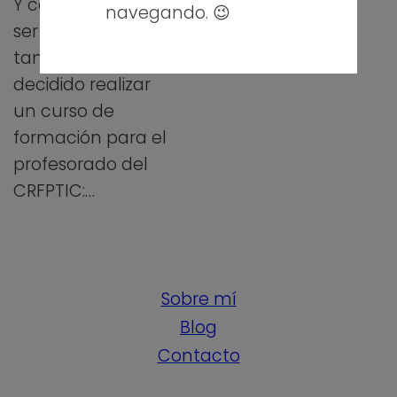
Y como no podía
navegando. 😉
ser menos, yo
también he
decidido realizar
un curso de
formación para el
profesorado del
CRFPTIC:…
Sobre mí
Blog
Contacto