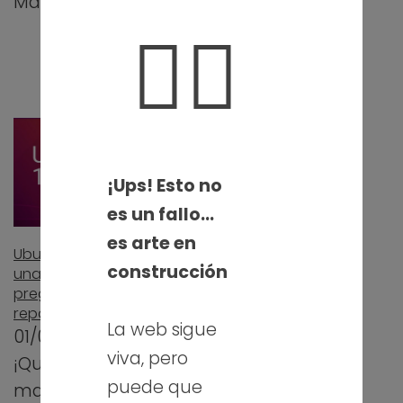
Marian y…
echamos un
🤦‍♀️
Quizlet Live en
clase…
¡Ups! Esto no
es un fallo…
Proyecto de redes
es arte en
Ubuntu: un debate,
colaborativo con
construcción
una presentación,
Drive, Trello, Canva,
preguntas y, para
Corubrics y Trivinet
repasar, ¡Kahoot!
19/03/2019
La web sigue
01/04/2019
Hay maneras y
viva, pero
¡Que levante la
maneras de
puede que
mano quién no ha
enseñar y