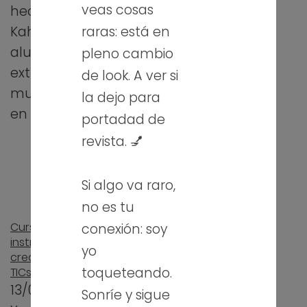
veas cosas
hecho algún
aprender la teoría
raras: está en
Kahoot para sus
de redes. Ya
alumnos! Me
pleno cambio
sabéis:
extrañaría ver
de look. A ver si
arquitecturas,
muchas manos
la dejo para
topologías,
en alto,…
portadad de
modelos,
protocolos...
revista. 💅
puedes hacer…
Si algo va raro,
no es tu
Curso CRFPTIC: Diseño
conexión: soy
instruccional:
yo
creatividad, juegos y
toqueteando.
TICs
13/02/2013
Sonríe y sigue