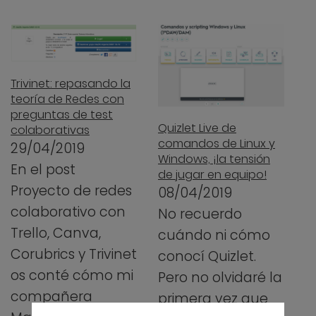
Trivinet: repasando la
teoría de Redes con
preguntas de test
Quizlet Live de
colaborativas
comandos de Linux y
29/04/2019
Windows, ¡la tensión
En el post
de jugar en equipo!
Proyecto de redes
08/04/2019
colaborativo con
No recuerdo
Trello, Canva,
cuándo ni cómo
Corubrics y Trivinet
conocí Quizlet.
os conté cómo mi
Pero no olvidaré la
compañera
primera vez que