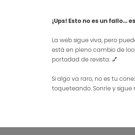
¡Ups! Esto no es un fallo… e
La web sigue viva, pero pued
está en pleno cambio de look.
portadad de revista. 💅
Si algo va raro, no es tu cone
toqueteando. Sonríe y sigue
ibera de Castilla de
cer de impartir un
ologías Activas para