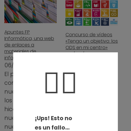
Apuntes FP
Concurso de vídeos
Informática, una web
«Tengo un objetivo: los
de enlaces a
ODS en mi centro»
materiales de
06/05/2019
informática
Un año más, mis
06/09/2019
🤦‍♀️
compañeros
El pasado lunes
Mónica y David se
comenzó un
han puesto
nuevo curso para
manos a la obra
los profes. Yo lo
con el alumnado
hice en un centro
de 1º…
nuevo, con
¡Ups! Esto no
nuevos
es un fallo…