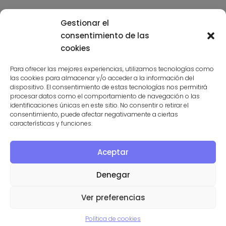
Gestionar el
consentimiento de las
cookies
Para ofrecer las mejores experiencias, utilizamos tecnologías como
las cookies para almacenar y/o acceder a la información del
Suscríbete a la niusleter aquí
dispositivo. El consentimiento de estas tecnologías nos permitirá
procesar datos como el comportamiento de navegación o las
identificaciones únicas en este sitio. No consentir o retirar el
consentimiento, puede afectar negativamente a ciertas
características y funciones.
Aceptar
PROGRAMA KIT DIGITAL COFINANCIADO POR LOS FONDOS
NEXT GENERATION (UE) DEL MECANISMO DE RECUPERACIÓN Y
Denegar
RESILENCIA
Ver preferencias
Política de cookies