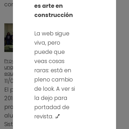
compañeros…
es arte en
construcción
La web sigue
viva, pero
puede que
veas cosas
Proyecto APS «Dale
una nueva vida a tu
raras: está en
equipo informático»
pleno cambio
11/02/2018
de look. A ver si
El pasado curso
la dejo para
2016-2017,
profesores y
portadad de
alumnos de 1º de
revista. 💅
Sistemas