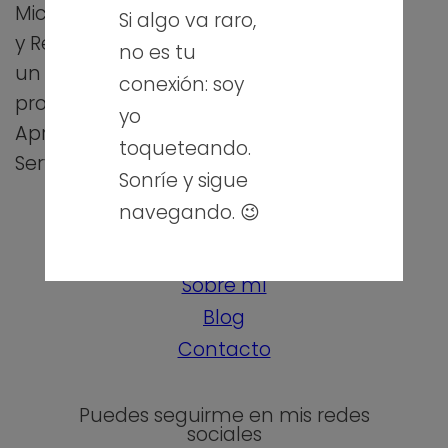
Microinformáticos
Si algo va raro,
y Redes realizaron
no es tu
un interesante
conexión: soy
proyecto de
yo
Aprendizaje-
toqueteando.
Servicio…
Sonríe y sigue
navegando. 😉
Sobre mí
Blog
Contacto
Puedes seguirme en mis redes
sociales