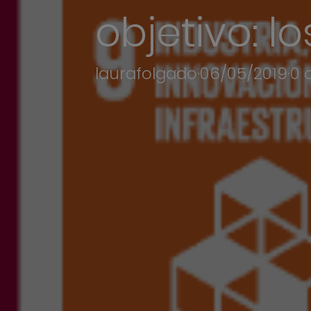
objetivo: l
laurafolgado
·
06/05/2019
·
0 