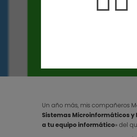
🤦‍♀️
Un año más, mis compañeros Mó
Sistemas Microinformáticos y
a tu equipo informático
» del q