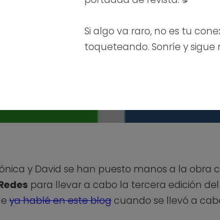
Si algo va raro, no es tu cone
toqueteando. Sonríe y sigue
nica y David se han puesto manos a la obra
 Redes
para llevar a cabo la tercera edición del
ue
ya hablé en este blog
cuando se llevó a cabo