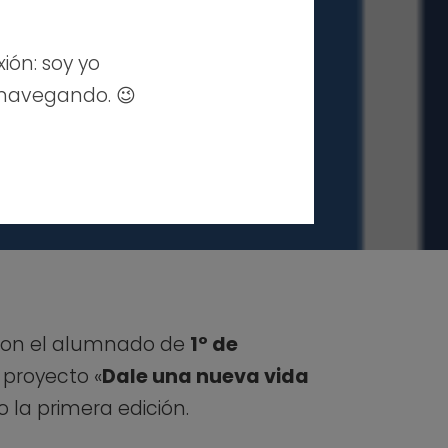
xión: soy yo
 navegando. 😉
 con el alumnado de
1º de
 proyecto «
Dale una nueva vida
 la primera edición.