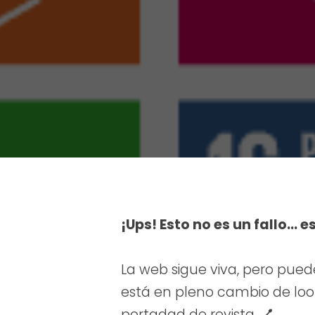
¡Ups! Esto no es un fallo… e
La web sigue viva, pero pued
está en pleno cambio de look.
portadad de revista. 💅