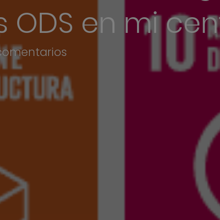
os ODS en mi cen
comentarios