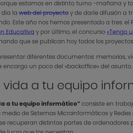
(porque estamos en distinto turno -mañana y t
 día la
web del proyecto
y de darle difusión a t
do. Este año nos hemos presentado a tres: el
ón Educativa
y por último, el concurso
«Tengo un
chando que se publican hoy todos los proyecto
presentar diferentes documentos: memorias, ví
e encargo un poco del «backoffice» del asunto.
vida a tu equipo infor
a a tu equipo informático”
consiste en trabaj
 medio de Sistemas Microinformáticos y Redes 
se recuperan distintas partes de ordenadores 
e lucro que los necesitan.