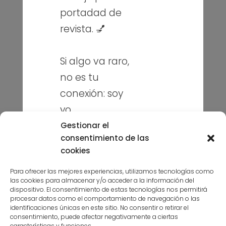
portadad de
Sobre mí
revista. 💅
Blog
Contacto
Si algo va raro,
no es tu
Puedes seguirme en mis redes
conexión: soy
sociales
yo
toqueteando.
Gestionar el
consentimiento de las
Sonríe y sigue
cookies
navegando. 😉
Para ofrecer las mejores experiencias, utilizamos tecnologías como
las cookies para almacenar y/o acceder a la información del
Suscríbete a la niusleter aquí
dispositivo. El consentimiento de estas tecnologías nos permitirá
procesar datos como el comportamiento de navegación o las
identificaciones únicas en este sitio. No consentir o retirar el
consentimiento, puede afectar negativamente a ciertas
características y funciones.