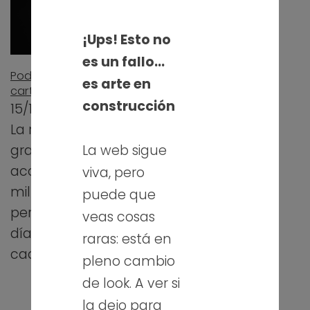
¡Ups! Esto no
es un fallo…
Podcasts. Tu radio a la
es arte en
carta
construcción
15/10/2021
La radio es una
gran amiga que
La web sigue
acompaña a
viva, pero
millones de
puede que
personas día a
veas cosas
día. Hoy en día las
raras: está en
cadenas…
pleno cambio
de look. A ver si
la dejo para