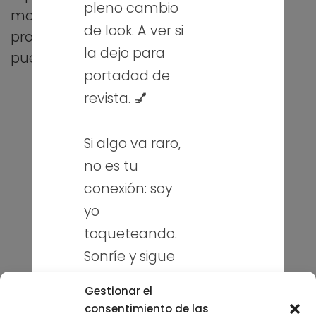
pleno cambio
modelos,
de look. A ver si
protocolos...
la dejo para
puedes hacer…
portadad de
revista. 💅
Si algo va raro,
Sobre mí
no es tu
Blog
conexión: soy
Contacto
yo
toqueteando.
Puedes seguirme en mis redes
sociales
Sonríe y sigue
navegando. 😉
Gestionar el
consentimiento de las