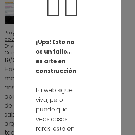
🤦‍♀️
Proyecto de redes
colaborativo con
¡Ups! Esto no
Drive, Trello, Canva,
es un fallo…
Corubrics y Trivinet
19/03/2019
es arte en
Hay maneras y
construcción
maneras de
enseñar y
La web sigue
aprender la teoría
viva, pero
de redes. Ya
puede que
sabéis:
veas cosas
arquitecturas,
raras: está en
topologías,