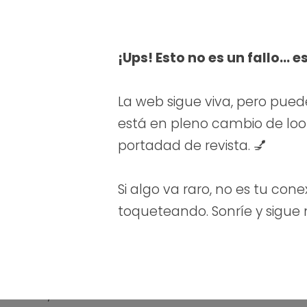
¡Ups! Esto no es un fallo… e
La web sigue viva, pero pued
está en pleno cambio de look.
portadad de revista. 💅
Si algo va raro, no es tu cone
toqueteando. Sonríe y sigue
n verano
po que los profes
tiembre, de cómo