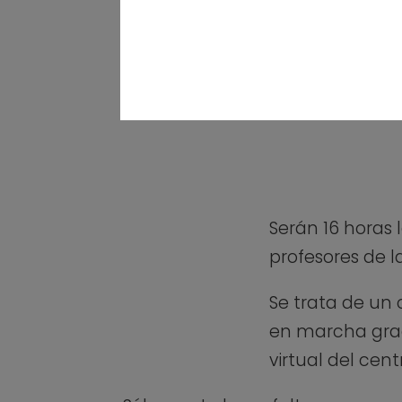
Serán 16 horas 
profesores de 
Se trata de un 
en marcha graci
virtual del cent