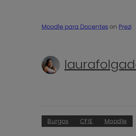
Moodle para Docentes
on
Prezi
laurafolga
Burgos
CFIE
Moodle