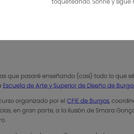
toqueteando. Sonríe y sigue
las que pasaré enseñando (casi) todo lo que s
la
Escuela de Arte y Superior de Diseño de Burgo
curso organizado por el
CFIE de Burgos
, coordi
as, en gran parte, a la ilusión de Smara Gonç
ro.