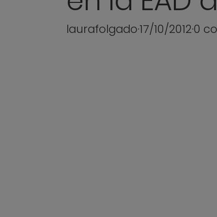
en la EAD 
laurafolgado
·
17/10/2012
·
0 c