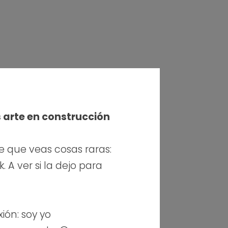
s arte en construcción
e que veas cosas raras:
 A ver si la dejo para
xión: soy yo