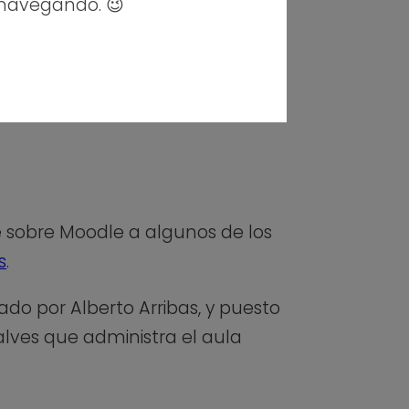
 navegando. 😉
é sobre Moodle a algunos de los
s
.
nado por Alberto Arribas, y puesto
alves que administra el aula