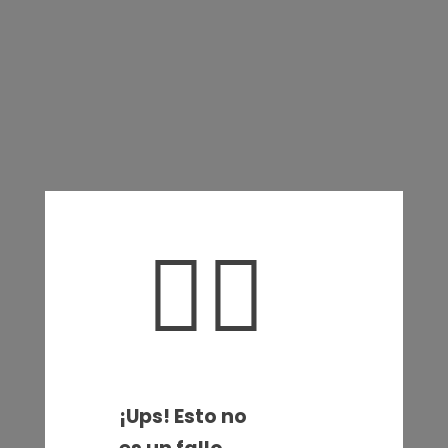
🤦‍♀️
¡Ups! Esto no