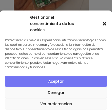
Gestionar el
Miniordenadores por menos
consentimiento de las
de 40€: Raspberry Pi
cookies
Para ofrecer las mejores experiencias, utilizamos tecnologías como
01/05/2015
las cookies para almacenar y/o acceder a la información del
dispositivo. El consentimiento de estas tecnologías nos permitirá
procesar datos como el comportamiento de navegación o las
identificaciones únicas en este sitio. No consentir o retirar el
consentimiento, puede afectar negativamente a ciertas
características y funciones.
Aceptar
Denegar
WeTransfer y TransferNow
Ver preferencias