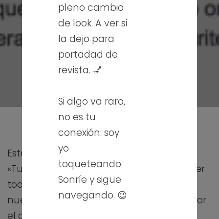
pleno cambio
de look. A ver si
la dejo para
portadad de
revista. 💅
Si algo va raro,
no es tu
conexión: soy
yo
Esta edición de cursos INTEF decidí elegir
toqueteando.
«Tutor INTEF», un curso en el que aprender
Sonríe y sigue
todo lo necesario para enfrentarse a un
navegando. 😉
nuevo reto y cambiar el rol de alumno por
el de tutor.