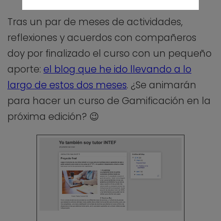
Tras un par de meses de actividades,
reflexiones y acuerdos con compañeros
doy por finalizado el curso con un pequeño
aporte:
el blog que he ido llevando a lo
largo de estos dos meses
. ¿Se animarán
para hacer un curso de Gamificación en la
próxima edición? 😉