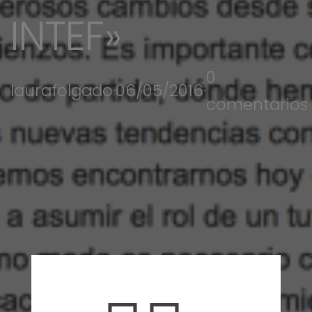
INTEF»
0
laurafolgado
·
06/05/2016
·
comentarios