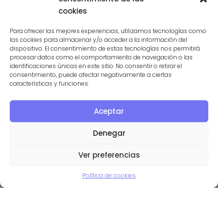
06/04/2015
cookies
Tablets para todos los
Para ofrecer las mejores experiencias, utilizamos tecnologías como
las cookies para almacenar y/o acceder a la información del
bolsillos
dispositivo. El consentimiento de estas tecnologías nos permitirá
procesar datos como el comportamiento de navegación o las
identificaciones únicas en este sitio. No consentir o retirar el
01/05/2011
consentimiento, puede afectar negativamente a ciertas
características y funciones.
Aceptar
Denegar
Ver preferencias
Deja el primer
Política de cookies
comentario