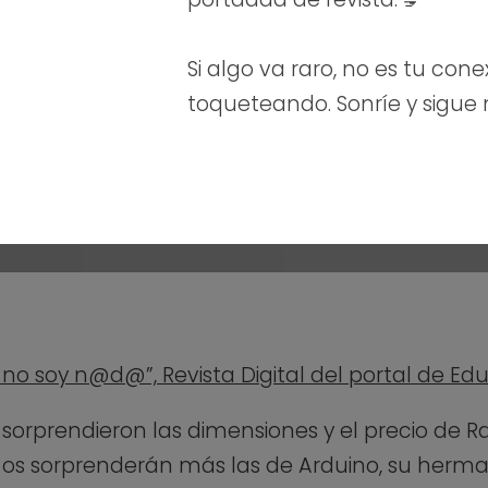
Si algo va raro, no es tu cone
toqueteando. Sonríe y sigue
IC no soy n@d@”, Revista Digital del portal de Ed
s sorprendieron las dimensiones y el precio de Ra
os sorprenderán más las de Arduino, su herm