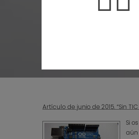
🤦‍♀️
Artículo de junio de 2015. “Sin T
Si o
aún 