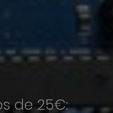
s de 25€: