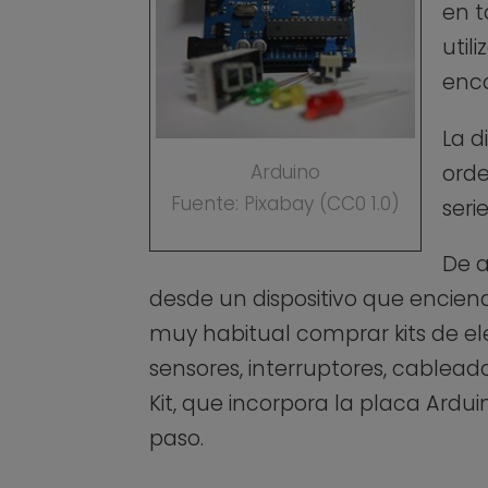
en t
util
enco
La d
orde
Arduino
Fuente: Pixabay (CC0 1.0)
seri
De a
desde un dispositivo que encie
muy habitual comprar kits de el
sensores, interruptores, cableado, 
Kit, que incorpora la placa Ardu
paso.