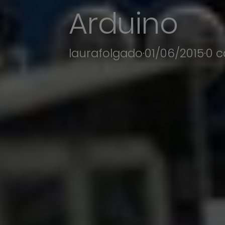
Arduino
laurafolgado
·
01/06/2015
·
0 