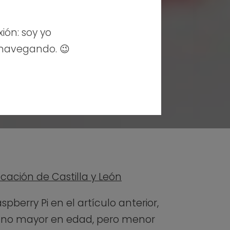
xión: soy yo
 navegando. 😉
ucación de Castilla y León
spberry Pi en el artículo anterior,
ano mayor en edad, pero menor