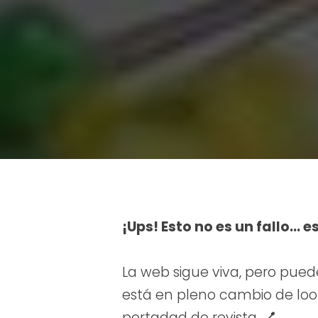
¡Ups! Esto no es un fallo… e
La web sigue viva, pero pued
está en pleno cambio de look.
portadad de revista. 💅