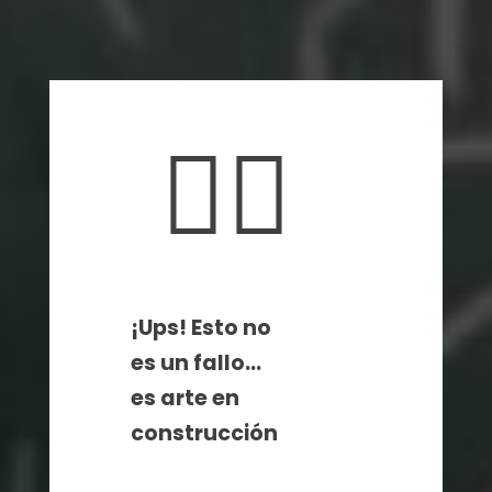
🤦‍♀️
¡Ups! Esto no
es un fallo…
es arte en
construcción