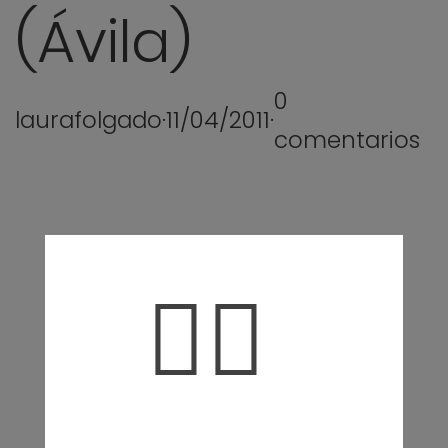
(Ávila)
0
laurafolgado
·
11/04/2011
·
comentarios
🤦‍♀️