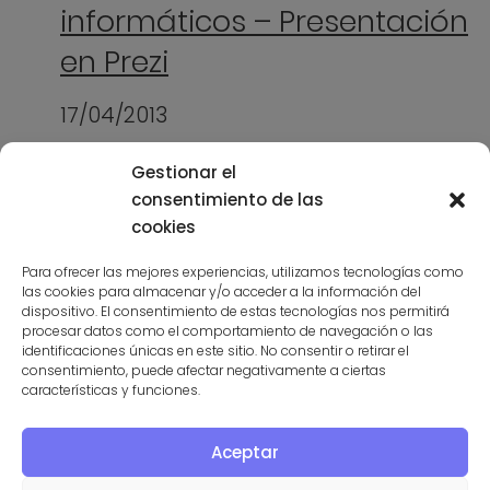
informáticos – Presentación
en Prezi
17/04/2013
¡Tu equipo a punto! II (otras
Gestionar el
operaciones)
consentimiento de las
cookies
01/04/2013
Para ofrecer las mejores experiencias, utilizamos tecnologías como
las cookies para almacenar y/o acceder a la información del
dispositivo. El consentimiento de estas tecnologías nos permitirá
procesar datos como el comportamiento de navegación o las
identificaciones únicas en este sitio. No consentir o retirar el
consentimiento, puede afectar negativamente a ciertas
características y funciones.
Aceptar
Deja el primer