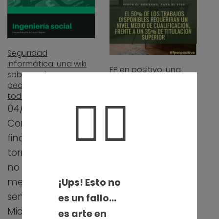
Seguridad
informática: una wiki
FP en positivo, una
sobre malware y
campaña de
pechakuchas para
visibilización y
🤦‍♀️
todos
fomento de la FP
04/06/2019
29/03/2019
Como todos los
La pasada
finales de curso
semana os hablé
tormentosos, este
de cómo conocí
no iba a ser
Canva. Pues bien,
menos: cierre del
¡Ups! Esto no
lo hice a través de
seminario de
es un fallo…
una fantástica
Microformación
es arte en
campaña que…