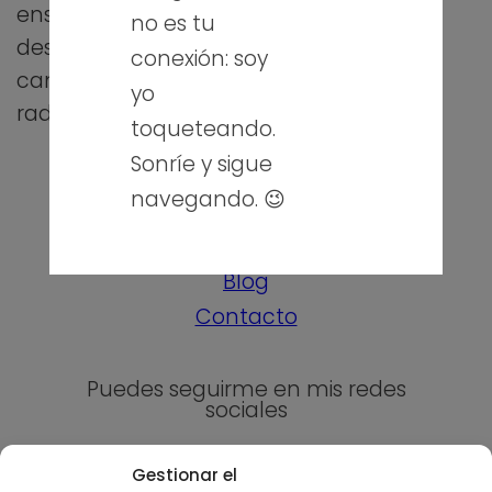
enseñó Canva. Y
no es tu
desde entonces
conexión: soy
cambié
yo
radicalmente mi…
toqueteando.
Sonríe y sigue
navegando. 😉
Sobre mí
Blog
Contacto
Puedes seguirme en mis redes
sociales
Gestionar el