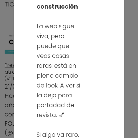
TIC, exámenes…
construcción
La web sigue
viva, pero
puede que
veas cosas
raras: está en
Presentaciones
atractivas con Canva
pleno cambio
(Videotutorial)
de look. A ver si
21/03/2019
la dejo para
Hace un par de
portadad de
años mi
compañera de
revista. 💅
FOL, Lucía
(@FOL_IE) me
Si algo va raro,