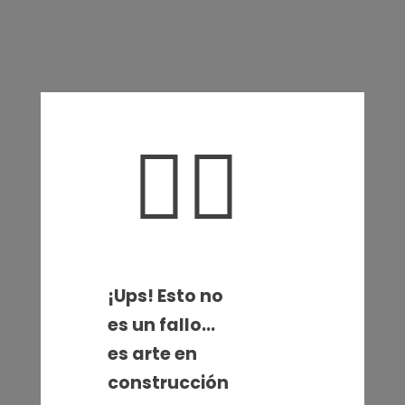
🤦‍♀️
¡Ups! Esto no
es un fallo…
es arte en
construcción