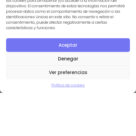
las cookies para almacenar y/o acceder a la información del
dispositivo. El consentimiento de estas tecnologías nos permitirá
procesar datos como el comportamiento de navegación o las
Enlace a la web del artículo
identificaciones únicas en este sitio. No consentir o retirar el
consentimiento, puede afectar negativamente a ciertas
características y funciones.
Aceptar
laurafolgado
Denegar
Ver preferencias
Política de cookies
mantenimiento