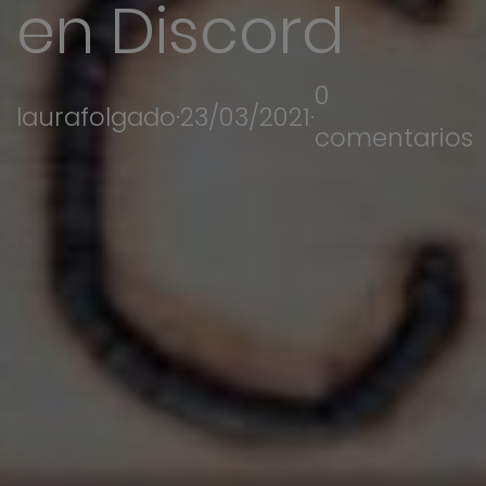
en Discord
0
laurafolgado
·
23/03/2021
·
comentarios