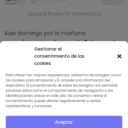
Discord Profes FP Informática
Ayer domingo por la mañana
anunciamos en el grupo de Telegram la
Gestionar el
noticia
. Sergi me dijo
«tardaremos
consentimiento de las
semanas en llegar a las 100 personas, pero
cookies
poco a poco…»
.
Doce horas más tarde
Para ofrecer las mejores experiencias, utilizamos tecnologías como
habíamos superado los 100 usuarios
.
las cookies para almacenar y/o acceder a la información del
dispositivo. El consentimiento de estas tecnologías nos permitirá
Ahora mismo somos más de 150… y
procesar datos como el comportamiento de navegación o las
identificaciones únicas en este sitio. No consentir o retirar el
subiendo.
consentimiento, puede afectar negativamente a ciertas
características y funciones.
Esperamos que este sea el comienzo de
una bonita… comunidad. Jejeje.
Aceptar