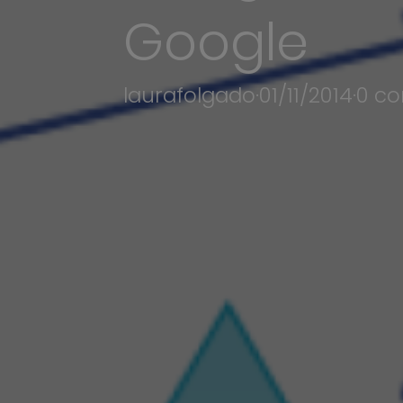
Google
laurafolgado
·
01/11/2014
·
0 co