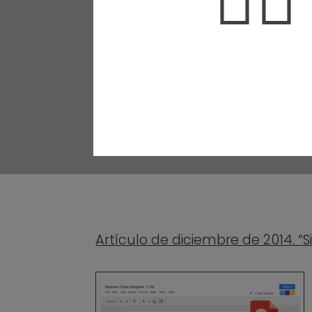
🤦‍♀️
Artículo de diciembre de 2014. “S