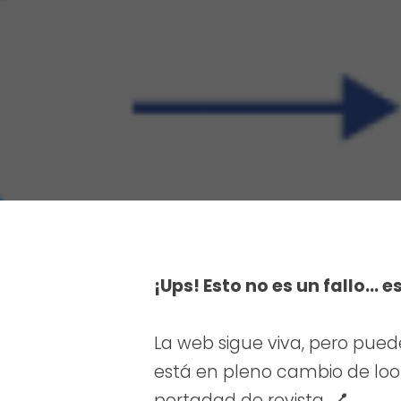
¡Ups! Esto no es un fallo… e
La web sigue viva, pero pued
está en pleno cambio de look.
portadad de revista. 💅