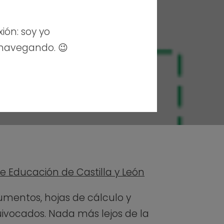
xión: soy yo
 navegando. 😉
de Educación de Castilla y León
umentos, hojas de cálculo y
ivocados. Nada más lejos de la