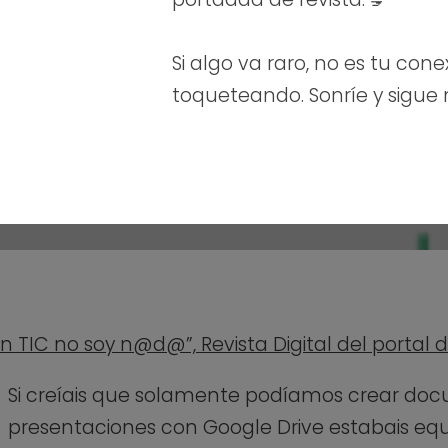
Si algo va raro, no es tu cone
toqueteando. Sonríe y sigue
in TIC no soy n@d@”, Revista Digital del portal 
Si creíais que solamente podíamos crear doc
presentaciones con Google Drive estabais equ