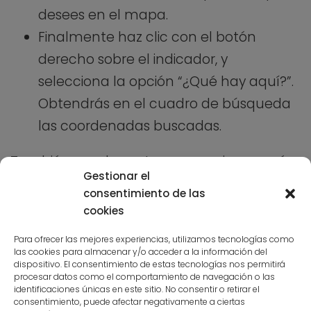
desees en el mapa.
Finalmente haz clic con el botón
derecho sobre el indicador, y
selecciona la opción “¿Qué hay aquí?”.
Obtendrás en el cuadro de búsqueda
las coordenadas buscadas.
También puedes optar por averiguar qué
Gestionar el
es lo que hay en un lugar dadas unas
consentimiento de las
coordenadas mediante su introducción
cookies
directamente en la barra de búsqueda en
Para ofrecer las mejores experiencias, utilizamos tecnologías como
cualquiera de los tres modos indicados
las cookies para almacenar y/o acceder a la información del
dispositivo. El consentimiento de estas tecnologías nos permitirá
anteriormente. Pero asegúrate bien de no
procesar datos como el comportamiento de navegación o las
identificaciones únicas en este sitio. No consentir o retirar el
cambias latitud por longitud, o en lugar de
consentimiento, puede afectar negativamente a ciertas