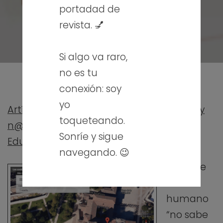
portadad de
revista. 💅
Si algo va raro,
no es tu
conexión: soy
yo
Artículo de verano de 2013. “Sin TIC no soy
toqueteando.
n@d@”, Revista Digital del portal de
Sonríe y sigue
Educación de Castilla y León
navegando. 😉
Y es que
el ser
humano
“no sabe