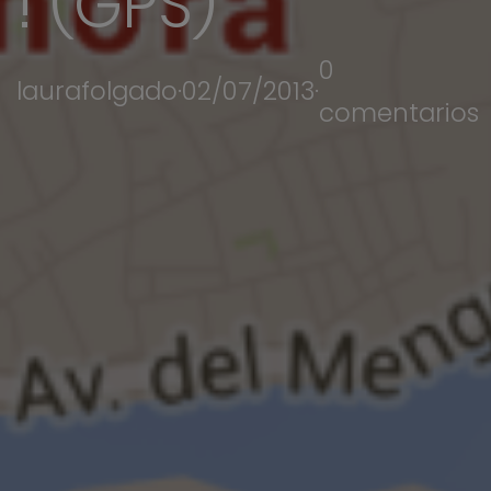
! (GPS)
0
laurafolgado
·
02/07/2013
·
comentarios