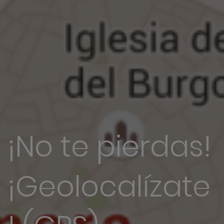
¡No te pierdas!
¡Geolocalízate