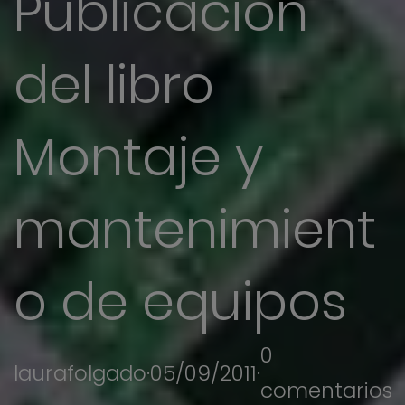
Publicación
del libro
Montaje y
mantenimient
o de equipos
0
laurafolgado
·
05/09/2011
·
comentarios