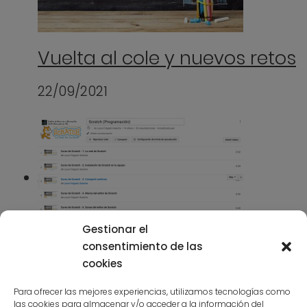
Vuelta al cole y nuevos retos
22/09/2021
Gestionar el
consentimiento de las
Curso – Programar y hacer
cookies
actividades con Sractch
Para ofrecer las mejores experiencias, utilizamos tecnologías como
las cookies para almacenar y/o acceder a la información del