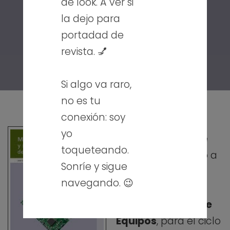
de look. A ver si
la dejo para
portadad de
revista. 💅
Si algo va raro,
no es tu
conexión: soy
yo
¡Por fin después de
toqueteando.
tanto trabajo, salió a
Sonríe y sigue
la luz nuestro libro
navegando. 😉
Montaje y
Mantenimiento de
Equipos
, para el ciclo