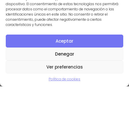
(CRFPTIC)
dispositivo. El consentimiento de estas tecnologías nos permitirá
procesar datos como el comportamiento de navegación o las
identificaciones únicas en este sitio. No consentir o retirar el
11/11/2015
consentimiento, puede afectar negativamente a ciertas
características y funciones.
Aceptar
Denegar
Ver preferencias
Política de cookies
Gestión logística –
Presentación en Prezi